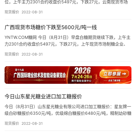
位，上午主力2301合约收盘价5497元，下跌27元，云南现货市场
报
制糖企业、糖商报价如下： 昆明：上午截至发稿…
价
现货报价
2022-08-31
广西现货市场糖价下跌至5600元/吨一线
专
YNTW.COM糖网 今日（8月31日）早盘白糖期货继续下跌，上午主
题
力2301合约收盘价5497元，下跌27元，上午现货市场制糖企业、
流通商报价如下： 截至发稿，广西现货市场制糖企…
现货报价
2022-08-31
地
区
频
道
今日山东星光糖业进口加工糖报价
今日（8月31日）山东星光糖业有限公司进口加工糖报价：星友牌一
产
级白砂糖报价6350元/吨，优级绵白糖报价6480元/吨，精制幼砂糖
业
报价6780元/吨，普通幼砂糖报价6480元/吨。…
现货报价
2022-08-31
链