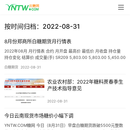
按时间归档：2022-08-31
首
页
8月份郑商所白糖期货月行情表
2022年08月 月行情表 合约 月开盘 最高价 最低价 月收盘 持仓量
持仓变化 结算价 成交量(手) SR209 5,803.00 5,803.00 5,450.00
云
5,48…
糖
白糖期货
2022-08-31
网
公
农业农村部：2022年糖料蔗春季生
众
产技术指导意见
号
2022-08-31
今日云南现货市场糖价小幅下调
现
货
YNTW.COM糖网 今日（8月31日）早盘白糖期货跌破5500元整数