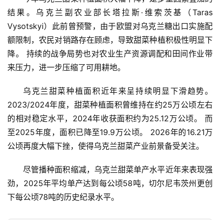
结果。乌克兰副农业部长塔拉斯·维索茨基（Taras 
Vysotskyi）此前曾预警，由于欧盟对乌克兰糖出口实施配
额限制，农民对销路存在顾虑，导致甜菜种植积极性明显下
降。 持续的战争局势也对农业生产资源调配和田间作业带
首
来压力，进一步压缩了可用耕地。
页
乌克兰甜菜种植面积近年来呈持续明显下滑趋势。
2023/2024年度，甜菜种植面积曾维持在约25万公顷左右
云
的相对稳定水平，2024年收获面积约为25.12万公顷。 而
糖
至2025年度，面积已降至19.9万公顷。 2026年的16.21万
网
公
公顷再度大幅下挫，使得乌克兰甜菜产业前景备受关注。
众
号
尽管播种面积缩减，乌克兰甜菜单产水平近年来表现强
劲，2025年平均单产达到每公顷58吨，切尔尼韦茨州更创
下每公顷78吨的历史纪录水平。
现
货