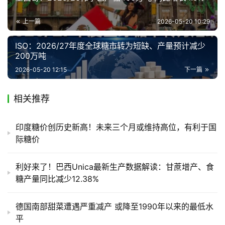
上一篇
2026-05-20 10:29
产
销
ISO：2026/27年度全球糖市转为短缺、产量预计减少
储
200万吨
运
2026-05-20 12:15
下一篇
相关推荐
印度糖价创历史新高！未来三个月或维持高位，有利于国
际糖价
利好来了！巴西Unica最新生产数据解读：甘蔗增产、食
糖产量同比减少12.38%
德国南部甜菜遭遇严重减产 或降至1990年以来的最低水
平