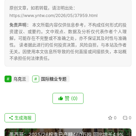
报
原创文章，如若转载，请注明出处：
价
https://www.yntw.com/2026/05/37959.html
免责声明：
本文所载内容仅供信息参考，不构成任何形式的投
资建议、或要约。文中观点、数据及分析仅代表作者个人理
专
解，可能存在不完整或不准确之处，亦不保证其及时性与准确
性。 读者据此进行的任何投资决策，风险自担，与本站及作者
题
无关。因使用本文信息所导致的任何直接或间接损失，本站概
不承担任何法律责任。
地
区
乌克兰
国际糖业专题
频
道
赞
(0)
产
生成海报
0
0
业
链
墨西哥：2025/26榨季已产糖460万吨 同比增长4.9%