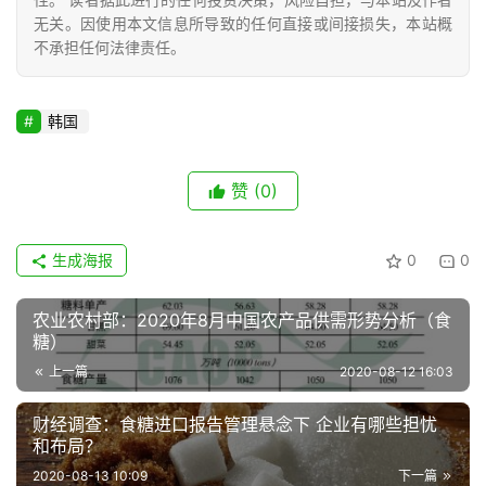
无关。因使用本文信息所导致的任何直接或间接损失，本站概
不承担任何法律责任。
专
题
韩国
地
赞
(0)
区
频
道
生成海报
0
0
农业农村部：2020年8月中国农产品供需形势分析（食
产
糖）
业
上一篇
2020-08-12 16:03
链
财经调查：食糖进口报告管理悬念下 企业有哪些担忧
和布局？
产
2020-08-13 10:09
下一篇