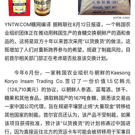
YNTW.COM糖网编译 据韩联社8月12日报道，一个韩国农
业组织团体正在推动用韩国生产的食糖交换朝鲜产的酒和食
品的，这将是双方十年以来首次采用“以货换货”的做法，这
既增加了人们对重新跨界参与的希望，规避了制裁风险，目
前首尔相关部门部正在考虑是否批准该交换计划。
今年6月份，一家韩国农业组织与朝鲜的Kaesong 
Koryo Insam Trading Co.签订了一份价值1.5亿韩元
（126,710美元）的协议，以朝鲜人参酒、蓝莓酒、饼干、
糖果和其他食品，换取韩国产的167吨食糖，据悉该交易由
一家中国公司代理，旨在规避平壤禁止将“大量现金”转移给
其他国家的制裁。首尔官员还认为，该产品不受制裁，如果
该项目获得批准，预计该“以货换货”的计划将通过中国进
行，因为直接运往北方的货运卡车可能会被转移用于军事目