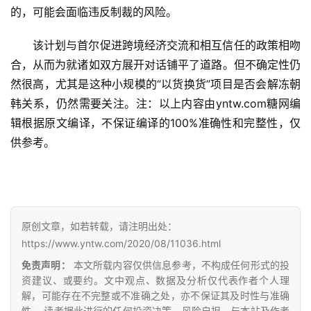
的，可能会面临违反制裁的风险。
首
该计划与首尔促进跨境经济交流和相互信任的政策相吻
页
合，从而为就诸如双方展开对话铺平了道路。但不确定性仍
然很高，尤其是这种小规模的“以货换货”项目是否会解冻朝
云
韩关系，仍然需要关注。注：以上内容由yntw.com糖网编
糖
辑根据原文编译，不保证编译的100%准确性和完整性，仅
网
供参考。
公
众
号
原创文章，如若转载，请注明出处：
现
https://www.yntw.com/2020/08/11036.html
货
免责声明：
本文所载内容仅供信息参考，不构成任何形式的投
报
资建议、或要约。文中观点、数据及分析仅代表作者个人理
价
解，可能存在不完整或不准确之处，亦不保证其及时性与准确
性。 读者据此进行的任何投资决策，风险自担，与本站及作者