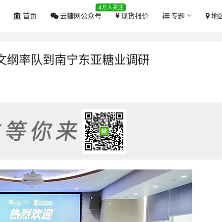
4万人关注
首页
云糖网公众号
现货报价
专题
地
文纲率队到南宁东亚糖业调研