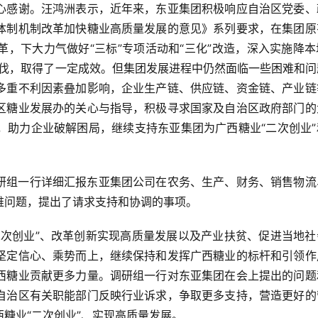
心感谢。汪鸿洲表示，近年来，东亚集团积极响应自治区党委、
体制机制改革加快糖业高质量发展的意见》系列要求，在集团原
，下大力气做好“三标”专项活动和“三化”改造，深入实施降本
步伐，取得了一定成效。但集团发展进程中仍然面临一些困难和问
多重不利因素叠加影响，企业生产链、供应链、资金链、产业链
区糖业发展办的关心与指导，积极寻求国家及自治区政府部门的
，助力企业破解困局，继续支持东亚集团为广西糖业“二次创业”
研组一行详细汇报东亚集团公司在农务、生产、财务、销售物流
难问题，提出了请求支持和协调的事项。
二次创业”、改革创新实现高质量发展以及产业扶贫、促进当地社
坚定信心、乘势而上，继续保持和发挥广西糖业的标杆和引领作
西糖业贡献更多力量。调研组一行对东亚集团在会上提出的问题
自治区有关职能部门反映行业诉求，争取更多支持，营造更好的
糖业“二次创业”、实现高质量发展。