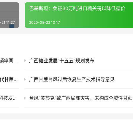
巴基斯坦：免征30万吨进口糖关税以降低糖价
21 11:27
2020-08-22 10:17
售价同比每吨跌820元！截至7月底广西食糖产销率同比下降13.77%
广西糖业发展“十五五”规划发布
“十五五”糖业科技路线图：从“蔗糖产业”走向现代甘蔗产业
广西甘蔗台风过后恢复生产技术指导意见
今天10:00云糖网视频号正在直播”十五五“糖业科技发展思考……
台风“美莎克”致广西局部灾害，未构成全域性甘蔗