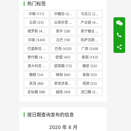
热门标签
中粮
(111)
中糖协
(37)
乌克兰
(20)
云南
(23)
云南农垦
(17)
产业链
(42)
俄罗斯
(43)
南华
(28)
南宁糖业
(81)
印度
(346)
古巴
(16)
哈萨克斯坦
(19)
巴基斯坦
(14)
巴西
(420)
广西
(348)
替代糖
(48)
欧盟
(40)
泰国
(143)
澳大利亚
(16)
甜菜糖
(72)
糖浆
(53)
糖精
(14)
缅甸
(64)
美国
(53)
英茂
(86)
草地贪夜蛾
(14)
视频
(23)
走私糖
(98)
越南
(49)
进口糖
(236)
按日期查询发布的信息
2020 年 8 月