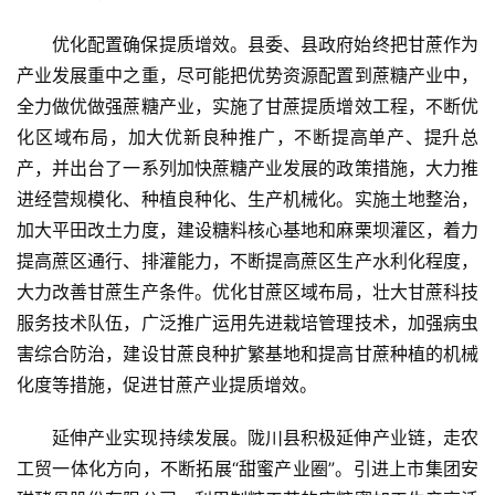
首
优化配置确保提质增效。县委、县政府始终把甘蔗作为
页
产业发展重中之重，尽可能把优势资源配置到蔗糖产业中，
全力做优做强蔗糖产业，实施了甘蔗提质增效工程，不断优
化区域布局，加大优新良种推广，不断提高单产、提升总
云
糖
产，并出台了一系列加快蔗糖产业发展的政策措施，大力推
网
进经营规模化、种植良种化、生产机械化。实施土地整治，
公
加大平田改土力度，建设糖料核心基地和麻栗坝灌区，着力
众
提高蔗区通行、排灌能力，不断提高蔗区生产水利化程度，
号
大力改善甘蔗生产条件。优化甘蔗区域布局，壮大甘蔗科技
服务技术队伍，广泛推广运用先进栽培管理技术，加强病虫
害综合防治，建设甘蔗良种扩繁基地和提高甘蔗种植的机械
现
化度等措施，促进甘蔗产业提质增效。
货
报
延伸产业实现持续发展。陇川县积极延伸产业链，走农
价
工贸一体化方向，不断拓展“甜蜜产业圈”。引进上市集团安