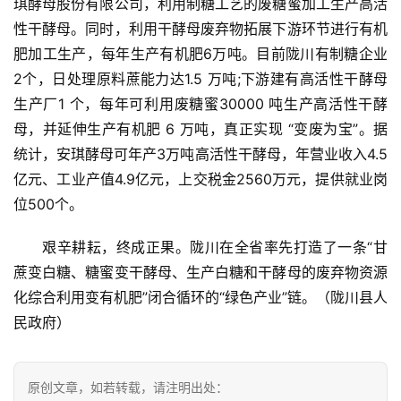
琪酵母股份有限公司，利用制糖工艺的废糖蜜加工生产高活
专
性干酵母。同时，利用干酵母废弃物拓展下游环节进行有机
题
肥加工生产，每年生产有机肥6万吨。目前陇川有制糖企业
2个，日处理原料蔗能力达1.5 万吨;下游建有高活性干酵母
生产厂1 个，每年可利用废糖蜜30000 吨生产高活性干酵
地
母，并延伸生产有机肥 6 万吨，真正实现 “变废为宝”。据
区
统计，安琪酵母可年产3万吨高活性干酵母，年营业收入4.5
频
亿元、工业产值4.9亿元，上交税金2560万元，提供就业岗
道
位500个。
艰辛耕耘，终成正果。陇川在全省率先打造了一条“甘
产
蔗变白糖、糖蜜变干酵母、生产白糖和干酵母的废弃物资源
业
链
化综合利用变有机肥”闭合循环的“绿色产业”链。（陇川县人
民政府）
产
销
原创文章，如若转载，请注明出处：