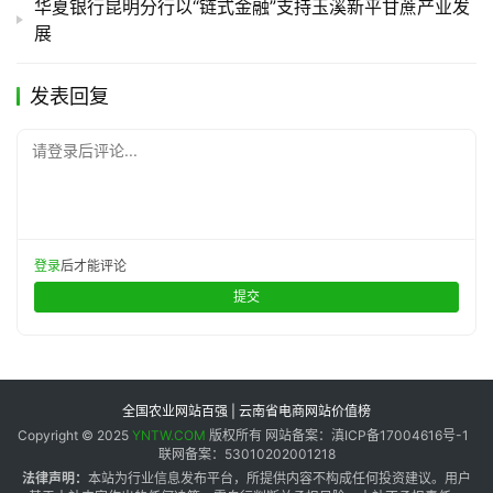
华夏银行昆明分行以“链式金融”支持玉溪新平甘蔗产业发
展
发表回复
请登录后评论...
登录
后才能评论
提交
全国农业网站百强 | 云南省电商网站价值榜
Copyright © 2025
YNTW.COM
版权所有 网站备案：滇ICP备17004616号-1
联网备案：53010202001218
法律声明：
本站为行业信息发布平台，所提供内容不构成任何投资建议。用户