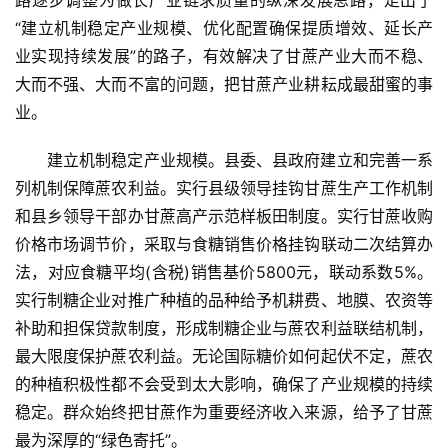
路逐步调整为做长产业链求质量的纵深发展思路，走出了
“建立机制稳定产业规模、优化配置确保提质增效、延长产
业实现持续发展”的路子，有效解决了甘蔗产业大而不稳、
大而不强、大而不富的问题，把甘蔗产业耕耘成最甜蜜的事
业。
建立机制稳定产业规模。县委、县政府建立和完善一系
列机制保障蔗农利益。实行县级领导挂钩甘蔗生产工作机制
和县乡领导干部办甘蔗高产示范样板田制度。实行甘蔗收购
价格市场调节价，采取与食糖销售价格挂钩联动二次结算办
法，对应食糖平均(含税)销售基价5800元，联动系数5%。
实行制糖企业对推广种植的品种给予机耕费、地膜、农资等
补助和担保贷款制度，形成制糖企业与蔗农利益联结机制，
最大限度保护蔗农利益。无论国际糖价如何起伏不定，蔗农
的种植积极性都不会受到太大影响，确保了产业规模的持续
稳定。群众始终把甘蔗作为重要经济收入来源，给予了甘蔗
最为深厚的“绿色寄托”。