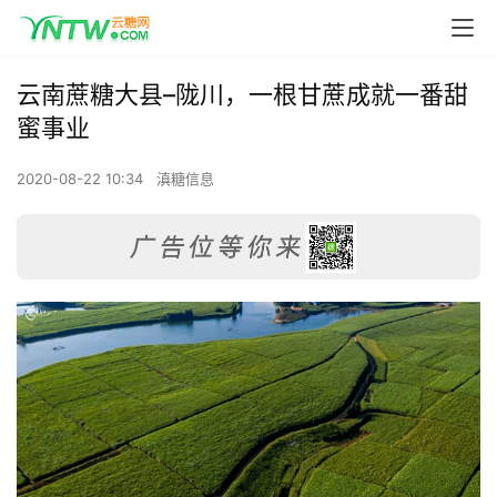
云南蔗糖大县–陇川，一根甘蔗成就一番甜
蜜事业
2020-08-22 10:34
滇糖信息