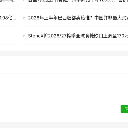
2033年：中国食糖消费会到多少？全球将吃掉1.98亿吨糖，新增需求来自哪里？
StoneX将2026/27榨季全球食糖缺口上调至170