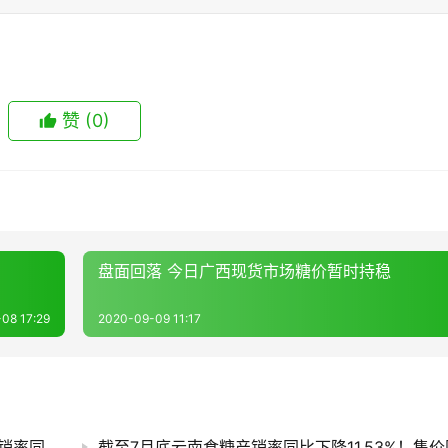
赞
(0)
盘面回落 今日广西现货市场糖价暂时持稳
08 17:29
2020-09-09 11:17
售价同比每吨跌820元！截至7月底广西食糖产销率同比下降13.77%