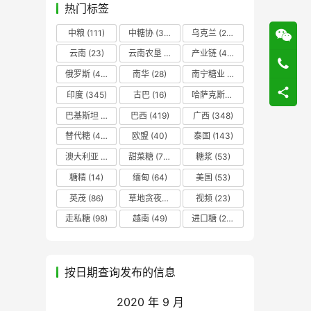
热门标签
中粮
(111)
中糖协
(37)
乌克兰
(20)
云南
(23)
云南农垦
(17)
产业链
(42)
俄罗斯
(43)
南华
(28)
南宁糖业
(81)
印度
(345)
古巴
(16)
哈萨克斯坦
(19)
巴基斯坦
(14)
巴西
(419)
广西
(348)
替代糖
(48)
欧盟
(40)
泰国
(143)
澳大利亚
(16)
甜菜糖
(70)
糖浆
(53)
糖精
(14)
缅甸
(64)
美国
(53)
英茂
(86)
草地贪夜蛾
(14)
视频
(23)
走私糖
(98)
越南
(49)
进口糖
(236)
按日期查询发布的信息
2020 年 9 月