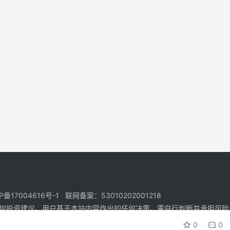
17004616号-1 联网备案：53010202001218
何投资建议。用户基于本站内容作出的任何决策，需自行判断并承担风险
0
0