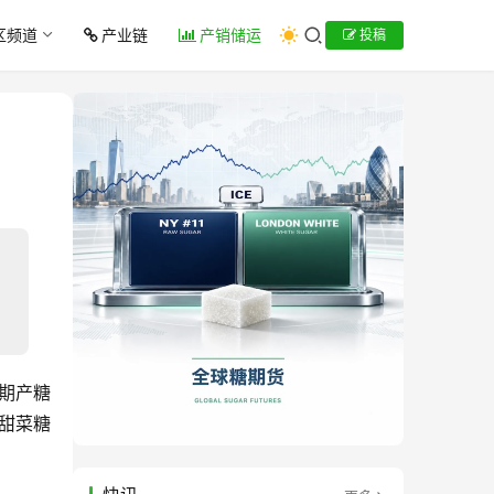
区频道
产业链
产销储运
投稿
糖期产糖
产甜菜糖