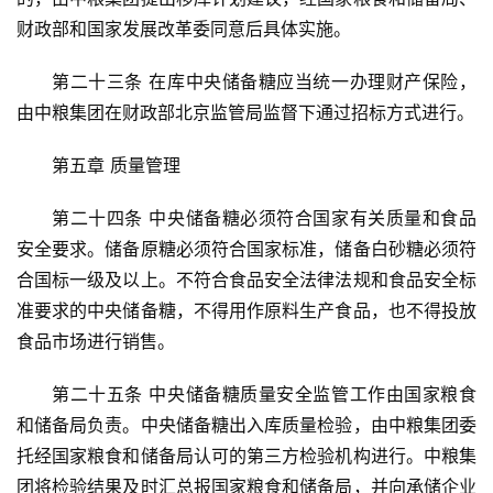
网
财政部和国家发展改革委同意后具体实施。
公
众
第二十三条 在库中央储备糖应当统一办理财产保险，
号
由中粮集团在财政部北京监管局监督下通过招标方式进行。
第五章 质量管理
现
货
第二十四条 中央储备糖必须符合国家有关质量和食品
报
安全要求。储备原糖必须符合国家标准，储备白砂糖必须符
价
合国标一级及以上。不符合食品安全法律法规和食品安全标
准要求的中央储备糖，不得用作原料生产食品，也不得投放
专
食品市场进行销售。
题
第二十五条 中央储备糖质量安全监管工作由国家粮食
和储备局负责。中央储备糖出入库质量检验，由中粮集团委
地
托经国家粮食和储备局认可的第三方检验机构进行。中粮集
区
团将检验结果及时汇总报国家粮食和储备局，并向承储企业