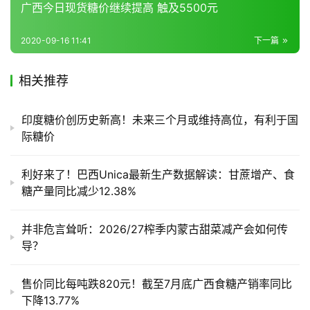
广西今日现货糖价继续提高 触及5500元
2020-09-16 11:41
下一篇
相关推荐
印度糖价创历史新高！未来三个月或维持高位，有利于国
际糖价
利好来了！巴西Unica最新生产数据解读：甘蔗增产、食
糖产量同比减少12.38%
并非危言耸听：2026/27榨季内蒙古甜菜减产会如何传
导？
售价同比每吨跌820元！截至7月底广西食糖产销率同比
下降13.77%