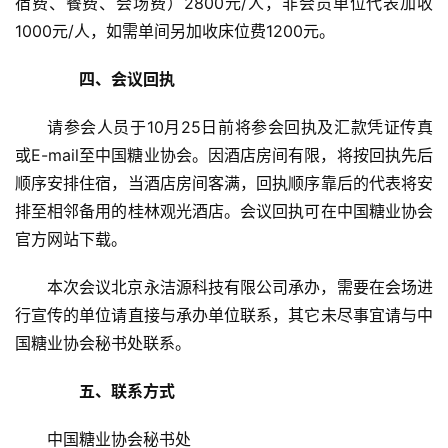
宿费、餐费、会场费）2800元/人，非会员单位代表加收
众
1000元/人，如需单间另加收床位费1200元。
号
　　四、会议回执
现
请参会人员于10月25日前将参会回执及汇款凭证传真
货
或E-mail至中国糖业协会。因酒店房间有限，将按回执先后
报
价
顺序安排住宿，当酒店房间客满，回执顺序靠后的代表将安
排至相邻备用的桂林观光酒店。会议回执可在中国糖业协会
官方网站下载。
专
题
本次会议北京永洁源科技有限公司承办，需要在会场进
行宣传的单位请直接与承办单位联系，其它未尽事宜请与中
国糖业协会秘书处联系。
地
区
　　五、联系方式
频
道
中国糖业协会秘书处