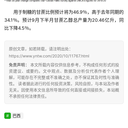
用于制糖的甘蔗比例预计将为46.9％，高于去年同期的
34.1％。预计9月下半月甘蔗乙醇总产量为20.46亿升，同
云
糖
比下降4.5％。
网
公
众
原创文章，如若转载，请注明出处：
号
https://www.yntw.com/2020/10/11767.html
免责声明：
本文所载内容仅供信息参考，不构成任何形式的投
资建议、或要约。文中观点、数据及分析仅代表作者个人理
现
解，可能存在不完整或不准确之处，亦不保证其及时性与准确
性。 读者据此进行的任何投资决策，风险自担，与本站及作者
货
无关。因使用本文信息所导致的任何直接或间接损失，本站概
报
不承担任何法律责任。
价
巴西
专
题