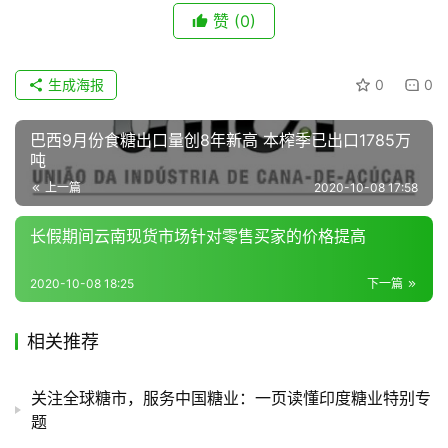
赞
(0)
地
生成海报
0
0
区
频
巴西9月份食糖出口量创8年新高 本榨季已出口1785万
道
吨
上一篇
2020-10-08 17:58
产
长假期间云南现货市场针对零售买家的价格提高
业
链
2020-10-08 18:25
下一篇
相关推荐
产
销
关注全球糖市，服务中国糖业：一页读懂印度糖业特别专
储
题
运