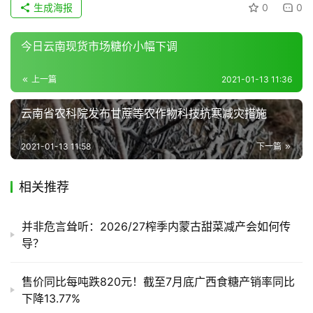
链
生成海报
0
0
今日云南现货市场糖价小幅下调
产
销
上一篇
2021-01-13 11:36
储
运
云南省农科院发布甘蔗等农作物科技抗寒减灾措施
2021-01-13 11:58
下一篇
相关推荐
并非危言耸听：2026/27榨季内蒙古甜菜减产会如何传
导？
售价同比每吨跌820元！截至7月底广西食糖产销率同比
下降13.77%