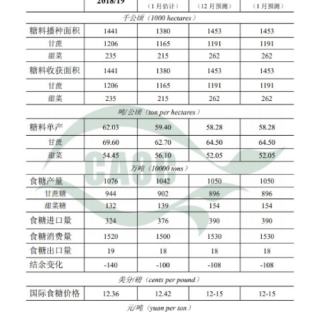
首
页
云
糖
网
公
众
号
现