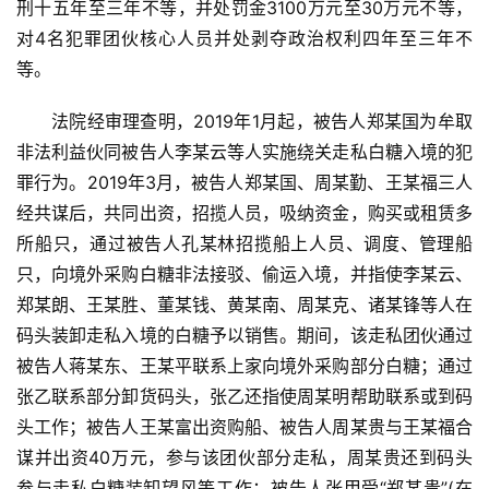
刑十五年至三年不等，并处罚金3100万元至30万元不等，
对4名犯罪团伙核心人员并处剥夺政治权利四年至三年不
等。
法院经审理查明，2019年1月起，被告人郑某国为牟取
非法利益伙同被告人李某云等人实施绕关走私白糖入境的犯
罪行为。2019年3月，被告人郑某国、周某勤、王某福三人
经共谋后，共同出资，招揽人员，吸纳资金，购买或租赁多
所船只，通过被告人孔某林招揽船上人员、调度、管理船
只，向境外采购白糖非法接驳、偷运入境，并指使李某云、
郑某朗、王某胜、董某钱、黄某南、周某克、诸某锋等人在
码头装卸走私入境的白糖予以销售。期间，该走私团伙通过
被告人蒋某东、王某平联系上家向境外采购部分白糖；通过
张乙联系部分卸货码头，张乙还指使周某明帮助联系或到码
头工作；被告人王某富出资购船、被告人周某贵与王某福合
谋并出资40万元，参与该团伙部分走私，周某贵还到码头
参与走私白糖装卸望风等工作；被告人张甲受“郑某贵”(在