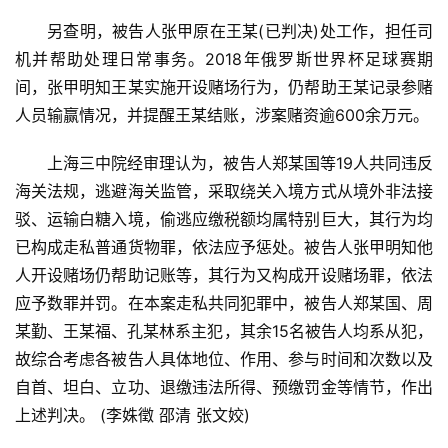
货
报
另查明，被告人张甲原在王某(已判决)处工作，担任司
价
机并帮助处理日常事务。2018年俄罗斯世界杯足球赛期
间，张甲明知王某实施开设赌场行为，仍帮助王某记录参赌
人员输赢情况，并提醒王某结账，涉案赌资逾600余万元。
专
题
上海三中院经审理认为，被告人郑某国等19人共同违反
海关法规，逃避海关监管，采取绕关入境方式从境外非法接
驳、运输白糖入境，偷逃应缴税额均属特别巨大，其行为均
地
已构成走私普通货物罪，依法应予惩处。被告人张甲明知他
区
人开设赌场仍帮助记账等，其行为又构成开设赌场罪，依法
频
应予数罪并罚。在本案走私共同犯罪中，被告人郑某国、周
道
某勤、王某福、孔某林系主犯，其余15名被告人均系从犯，
故综合考虑各被告人具体地位、作用、参与时间和次数以及
产
自首、坦白、立功、退缴违法所得、预缴罚金等情节，作出
业
上述判决。 (李姝徵 邵清 张文姣)
链