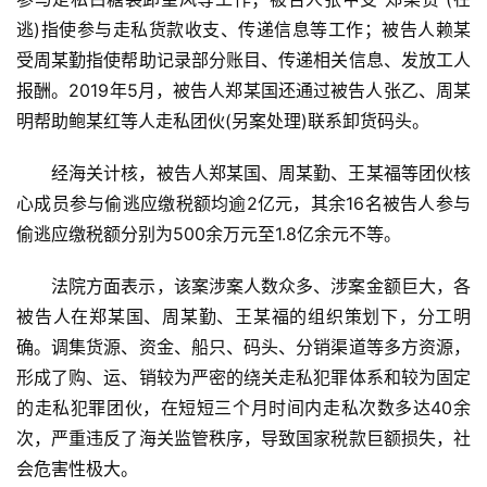
逃)指使参与走私货款收支、传递信息等工作；被告人赖某
受周某勤指使帮助记录部分账目、传递相关信息、发放工人
报酬。2019年5月，被告人郑某国还通过被告人张乙、周某
明帮助鲍某红等人走私团伙(另案处理)联系卸货码头。
首
页
经海关计核，被告人郑某国、周某勤、王某福等团伙核
心成员参与偷逃应缴税额均逾2亿元，其余16名被告人参与
偷逃应缴税额分别为500余万元至1.8亿余元不等。
云
糖
法院方面表示，该案涉案人数众多、涉案金额巨大，各
网
被告人在郑某国、周某勤、王某福的组织策划下，分工明
公
确。调集货源、资金、船只、码头、分销渠道等多方资源，
众
形成了购、运、销较为严密的绕关走私犯罪体系和较为固定
号
的走私犯罪团伙，在短短三个月时间内走私次数多达40余
次，严重违反了海关监管秩序，导致国家税款巨额损失，社
现
会危害性极大。