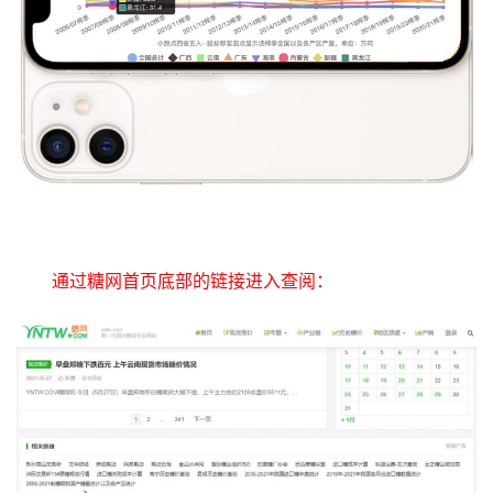
首
页
通过糖网首页底部的链接进入查阅：
云
糖
网
公
众
号