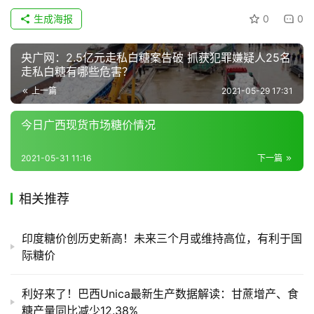
链
生成海报
0
0
央广网：2.5亿元走私白糖案告破 抓获犯罪嫌疑人25名
产
走私白糖有哪些危害？
销
上一篇
2021-05-29 17:31
储
运
今日广西现货市场糖价情况
2021-05-31 11:16
下一篇
相关推荐
印度糖价创历史新高！未来三个月或维持高位，有利于国
际糖价
利好来了！巴西Unica最新生产数据解读：甘蔗增产、食
糖产量同比减少12.38%