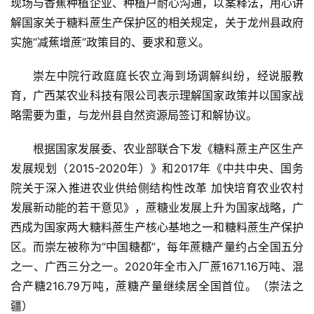
现场与香蕉种植企业、种植户耐心沟通，以案释法，用心讲
解国家关于糖料蔗生产保护区的相关规定，关于龙州县政府
实施“减蕉增蔗”政策目的、要求和意义。
首
崇左中院行政庭庭长农立海到场调解纠纷，经说服教
页
育，广西某农业科技有限公司表示理解国家政策并以国家战
略需要为重，与龙州县自然资源局签订和解协议。
云
根据国家发展委、农业部联合下发《糖料蔗主产区生产
糖
发展规划（2015-2020年）》和2017年《中共中央、国务
网
院关于深入推进农业供给侧结构性改革 加快培育农业农村
公
发展新动能的若干意见》，蔗糖业发展上升为国家战略，广
众
西成为国家两大糖料蔗生产核心基地之一和糖料蔗生产保护
号
区。而崇左被称为“中国糖都”，每年蔗糖产量约占全国五分
之一、广西三分之一。2020年全市入厂蔗1671.16万吨、混
现
合产糖216.79万吨，蔗糖产量继续居全国首位。（崇法之
货
疆）