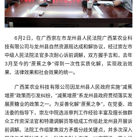
6月2日，在广西崇左市龙州县人民法院广西某农业科
技有限公司与龙州县自然资源局达成和解协议，经过崇左市
中级人民法院法官多次耐心诉前调解，双方握手言和，去年
3月至今的“蔗蕉之争”得到一次性实质化解，实现政治效
果、法律效果和社会效果的统一。
广西某农业科技有限公司因龙州县人民政府实施“减蕉
增蔗”政策而引发纠纷，“减蕉增蔗”系龙州县政府贯彻落实发
展蔗糖业的政策之一。为妥善化解“蔗蕉之争”，在党委、政
法委的指导下，崇左中院选派审判工作经验丰富及擅长做群
众工作资深法官和特邀调解员等组成工作组赴龙州县开展诉
前调解。法院工作组聚焦双方矛盾分歧关键点，并多次深入