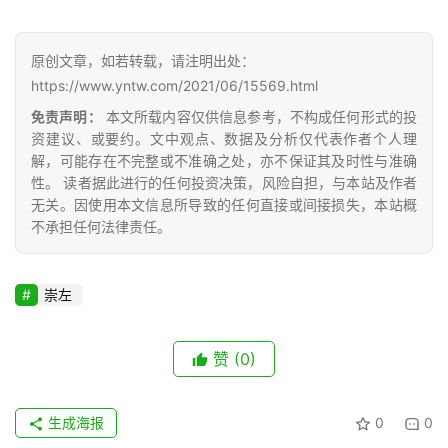
报
价
原创文章，如若转载，请注明出处：
https://www.yntw.com/2021/06/15569.html
专
免责声明：
本文所载内容仅供信息参考，不构成任何形式的投
题
资建议、或要约。文中观点、数据及分析仅代表作者个人理
解，可能存在不完整或不准确之处，亦不保证其及时性与准确
性。 读者据此进行的任何投资决策，风险自担，与本站及作者
无关。因使用本文信息所导致的任何直接或间接损失，本站概
地
不承担任何法律责任。
区
频
道
崇左
赞
(0)
产
业
链
生成海报
0
0