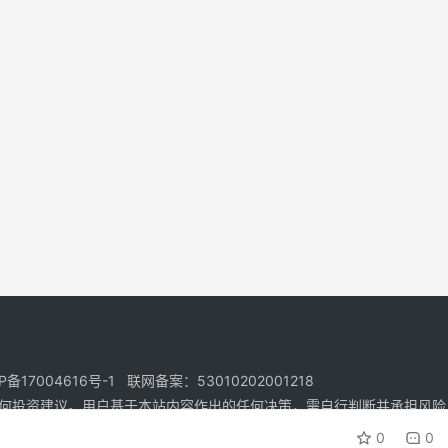
17004616号-1 联网备案：53010202001218
何投资建议。用户基于本站内容作出的任何决策，需自行判断并承担风险
0
0