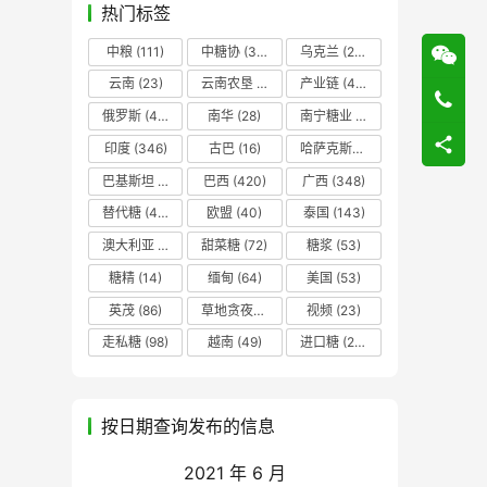
热门标签
中粮
(111)
中糖协
(37)
乌克兰
(20)
云南
(23)
云南农垦
(17)
产业链
(42)
俄罗斯
(43)
南华
(28)
南宁糖业
(81)
印度
(346)
古巴
(16)
哈萨克斯坦
(19)
巴基斯坦
(14)
巴西
(420)
广西
(348)
替代糖
(48)
欧盟
(40)
泰国
(143)
澳大利亚
(16)
甜菜糖
(72)
糖浆
(53)
糖精
(14)
缅甸
(64)
美国
(53)
英茂
(86)
草地贪夜蛾
(14)
视频
(23)
走私糖
(98)
越南
(49)
进口糖
(236)
按日期查询发布的信息
2021 年 6 月