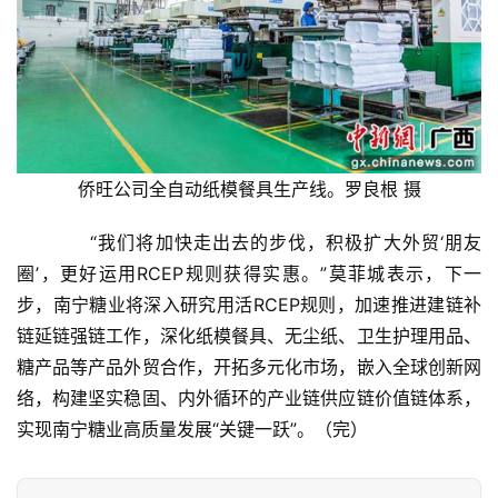
糖
网
公
众
号
侨旺公司全自动纸模餐具生产线。罗良根 摄
现
货
　　“我们将加快走出去的步伐，积极扩大外贸‘朋友
报
圈’，更好运用RCEP规则获得实惠。”莫菲城表示，下一
价
步，南宁糖业将深入研究用活RCEP规则，加速推进建链补
链延链强链工作，深化纸模餐具、无尘纸、卫生护理用品、
糖产品等产品外贸合作，开拓多元化市场，嵌入全球创新网
专
络，构建坚实稳固、内外循环的产业链供应链价值链体系，
题
实现南宁糖业高质量发展“关键一跃”。（完）
地