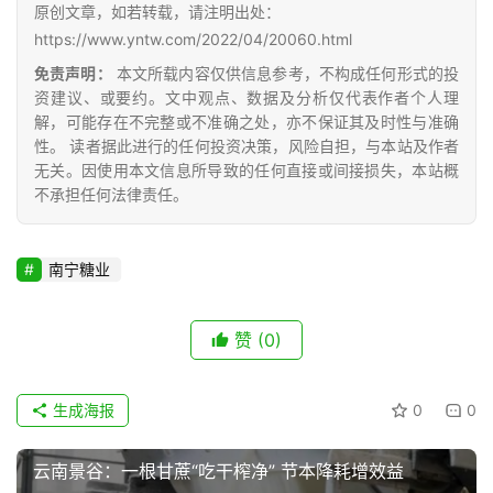
原创文章，如若转载，请注明出处：
区
https://www.yntw.com/2022/04/20060.html
频
免责声明：
本文所载内容仅供信息参考，不构成任何形式的投
道
资建议、或要约。文中观点、数据及分析仅代表作者个人理
解，可能存在不完整或不准确之处，亦不保证其及时性与准确
性。 读者据此进行的任何投资决策，风险自担，与本站及作者
产
无关。因使用本文信息所导致的任何直接或间接损失，本站概
业
不承担任何法律责任。
链
南宁糖业
产
销
赞
(0)
储
运
生成海报
0
0
云南景谷：一根甘蔗“吃干榨净” 节本降耗增效益