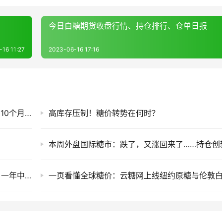
今日白糖期货收盘行情、持仓排行、仓单日报
16 11:27
2023-06-16 17:16
一柱擎天！周五ICE外糖大幅上涨突破16美分创10个月新高，下周一国内……
高库存压制！糖价转势在何时？
本周外盘国际糖市：跌了，又涨回来了……持仓创
现货供需的“晴雨表”：白糖仓单的季节性解读，一年中何时集中生成和注销？