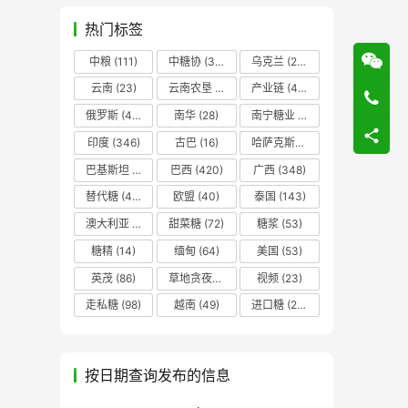
热门标签
中粮
(111)
中糖协
(37)
乌克兰
(20)
云南
(23)
云南农垦
(17)
产业链
(42)
俄罗斯
(43)
南华
(28)
南宁糖业
(81)
印度
(346)
古巴
(16)
哈萨克斯坦
(19)
巴基斯坦
(14)
巴西
(420)
广西
(348)
替代糖
(48)
欧盟
(40)
泰国
(143)
澳大利亚
(16)
甜菜糖
(72)
糖浆
(53)
糖精
(14)
缅甸
(64)
美国
(53)
英茂
(86)
草地贪夜蛾
(14)
视频
(23)
走私糖
(98)
越南
(49)
进口糖
(236)
按日期查询发布的信息