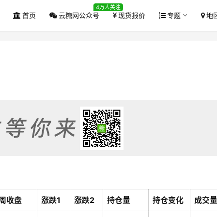
4万人关注
首页
云糖网公众号
现货报价
专题
地
周收盘
涨跌1
涨跌2
持仓量
持仓变化
成交量