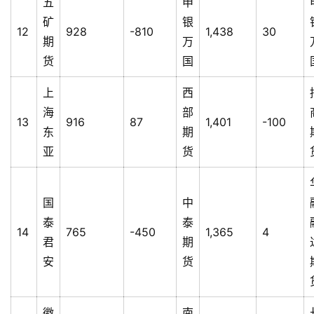
五
申
矿
银
12
928
-810
1,438
30
期
万
货
国
上
西
海
部
13
916
87
1,401
-100
东
期
亚
货
国
中
泰
泰
14
765
-450
1,365
4
君
期
安
货
徽
南