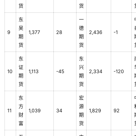
货
货
东
一
吴
德
9
1,377
28
2,436
-1
期
期
货
货
东
东
证
兴
10
1,113
-45
2,334
-120
期
期
货
货
东
宏
方
源
11
1,039
34
1,829
92
财
期
富
货