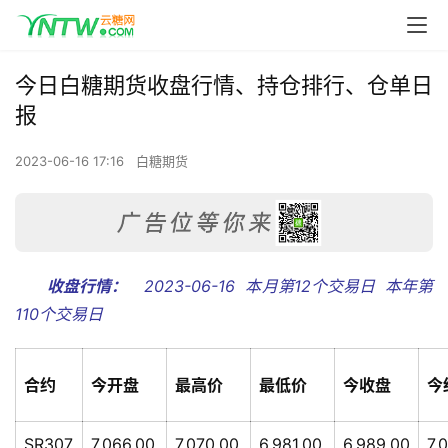
今日白糖期货收盘行情、持仓排行、仓单日
报
2023-06-16 17:16
白糖期货
收盘行情：   
 2023-06-16  本月第12个交易日  本年第
110个交易日
合约
今开盘
最高价
最低价
今收盘
今
SR307
7,066.00
7,070.00
6,981.00
6,989.00
7,