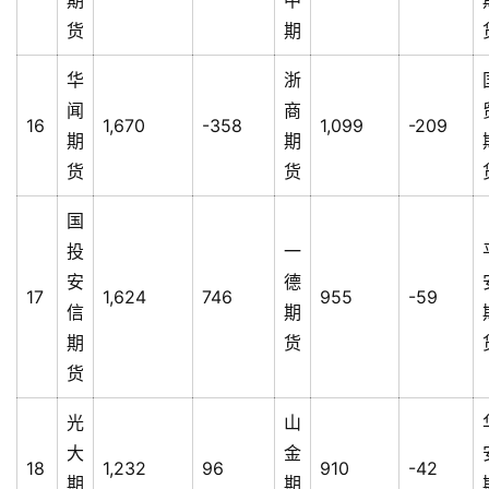
货
期
华
浙
闻
商
16
1,670
-358
1,099
-209
期
期
货
货
国
投
一
安
德
17
1,624
746
955
-59
信
期
期
货
货
光
山
大
金
18
1,232
96
910
-42
期
期