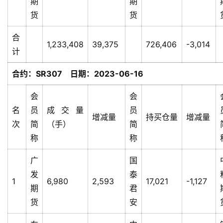
期
期
货
货
合
1,233,408
39,375
726,406
-3,014
计
合约：SR307 日期：2023-06-16
会
会
名
员
成交量
员
增减量
持买仓量
增减量
次
简
（手）
简
称
称
广
国
发
泰
1
6,980
2,593
17,021
-1,127
期
君
货
安