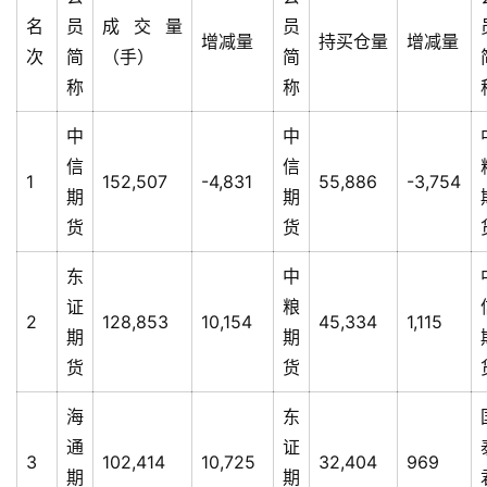
首
名
员
成交量
员
页
增减量
持买仓量
增减量
次
简
（手）
简
称
称
云
中
中
糖
信
信
网
1
152,507
-4,831
55,886
-3,754
期
期
公
众
货
货
号
东
中
证
粮
2
128,853
10,154
45,334
1,115
现
期
期
货
货
货
报
价
海
东
通
证
3
102,414
10,725
32,404
969
期
期