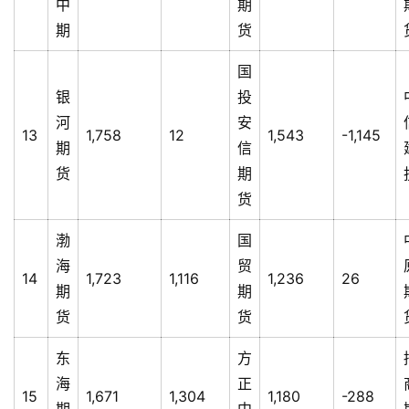
中
期
期
货
国
银
投
河
安
13
1,758
12
1,543
-1,145
期
信
货
期
货
渤
国
海
贸
14
1,723
1,116
1,236
26
期
期
货
货
东
方
海
正
15
1,671
1,304
1,180
-288
期
中