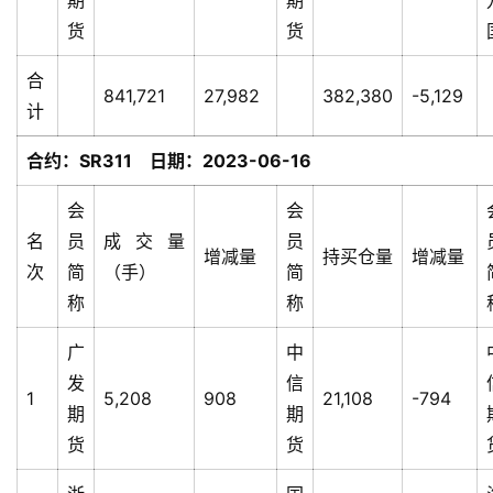
货
货
合
841,721
27,982
382,380
-5,129
计
合约：SR311 日期：2023-06-16
会
会
名
员
成交量
员
增减量
持买仓量
增减量
次
简
（手）
简
称
称
广
中
发
信
1
5,208
908
21,108
-794
期
期
货
货