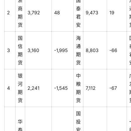
浙
国
商
泰
2
3,792
48
9,473
19
期
君
货
安
国
海
信
通
3
3,160
-1,995
8,803
-66
期
期
货
货
银
中
河
粮
4
2,241
-1,545
7,112
-67
期
期
货
货
国
华
投
泰
安