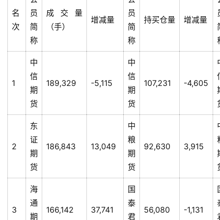
名
员
成交量
员
增减量
持买仓量
增减量
次
简
（手）
简
称
称
中
中
信
信
1
189,329
-5,115
107,231
-4,605
期
期
货
货
东
中
证
粮
2
186,843
13,049
92,630
3,915
期
期
货
货
海
国
通
泰
3
166,142
37,741
56,080
-1,131
期
君