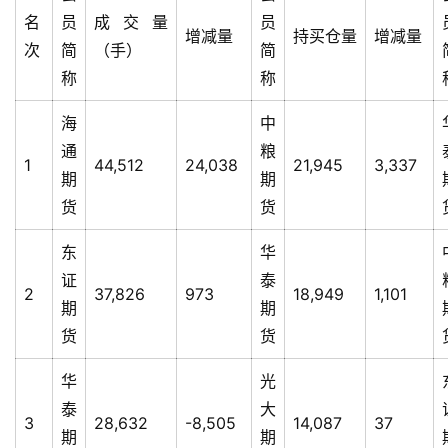
名
员
成交量
员
增减量
持买仓量
增减量
次
简
（手）
简
称
称
海
中
通
粮
1
44,512
24,038
21,945
3,337
期
期
货
货
东
华
证
泰
2
37,826
973
18,949
1,101
期
期
货
货
华
光
泰
大
3
28,632
-8,505
14,087
37
期
期