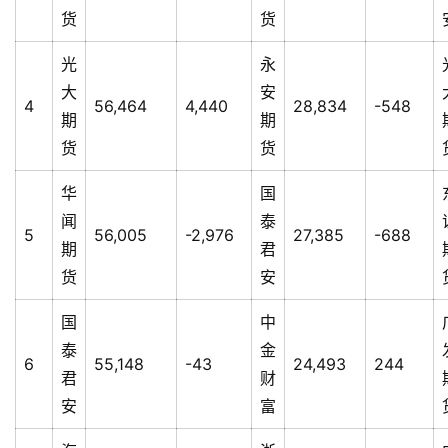
专
货
货
题
光
永
大
安
4
56,464
4,440
28,834
-548
地
期
期
区
货
货
频
道
华
国
闻
泰
5
56,005
-2,976
27,385
-688
期
君
产
货
安
业
链
国
中
泰
金
6
55,148
-43
24,493
244
君
财
产
安
富
销
储