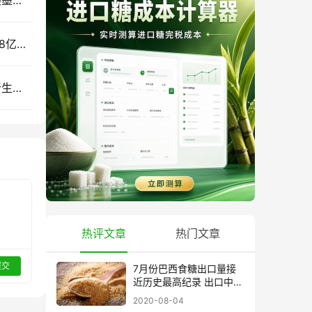
墨西哥增产，北美食糖贸易会怎么变？一文读懂美墨食糖贸易
2033年：中国食糖消费会到多少？全球将吃掉1.98亿吨糖，新增需求来自哪里？
全球制糖企业不能只靠糖赚钱！一根甘蔗背后的新生意：蔗渣、蔗叶正在变成燃料、材料和电力
热评文章
热门文章
提交
7月份巴西食糖出口量接
近历史最高纪录 出口中国
超40万吨
2020-08-04