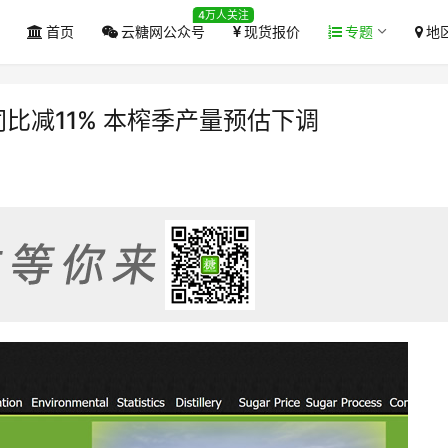
4万人关注
首页
云糖网公众号
现货报价
专题
地
同比减11% 本榨季产量预估下调