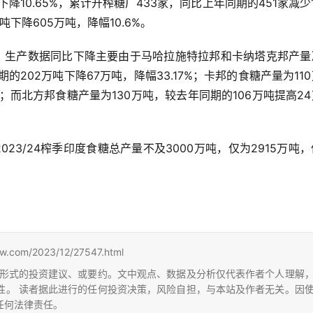
降10.65%，累计开榨糖厂433家，同比上年同期的451家减少
吨下降605万吨，降幅10.6%。
称，生产数据同比下降主要由于马哈拉施特拉邦和卡纳塔克邦产量
的202万吨下降67万吨，降幅33.17%；卡邦的食糖产量为11
9%；而北方邦食糖产量为130万吨，较去年同期的106万吨提高2
023/24榨季印度食糖总产量不及3000万吨，仅为2915万吨
m/2023/12/27547.html
形式的投资建议、或要约。文中观点、数据及分析仅代表作者个人理解
性。 读者据此进行的任何投资决策，风险自担，与本站及作者无关。因
任何法律责任。