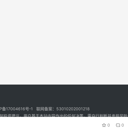
17004616号-1 联网备案：53010202001218
何投资建议。用户基于本站内容作出的任何决策，需自行判断并承担风险
0
0