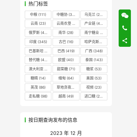
热门标签
中粮
(111)
中糖协
(37)
乌克兰
(20)
云南
(23)
云南农垦
(17)
产业链
(42)
俄罗斯
(43)
南华
(28)
南宁糖业
(81)
印度
(345)
古巴
(16)
哈萨克斯坦
(19)
巴基斯坦
(14)
巴西
(419)
广西
(348)
替代糖
(48)
欧盟
(40)
泰国
(143)
澳大利亚
(16)
甜菜糖
(71)
糖浆
(53)
糖精
(14)
缅甸
(64)
美国
(53)
英茂
(86)
草地贪夜蛾
(14)
视频
(23)
走私糖
(98)
越南
(49)
进口糖
(236)
按日期查询发布的信息
2023 年 12 月