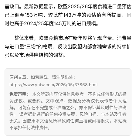
首
需缺口。最新数据显示，欧盟2025/26年度食糖进口量预估
页
已上调至153万吨，较此前143万吨的预估值有所提高，同
时也高于2024/25年度145万吨的进口规模。
云
整体来看，欧盟食糖市场在新年度将呈现产量、消费量
糖
与进口量”三增”的格局，反映出欧盟内部食糖需求的持续扩
网
张以及市场供应结构的调整。
公
众
号
原创文章，如若转载，请注明出处：
https://www.yntw.com/2026/05/37868.html
免责声明：
本文所载内容仅供信息参考，不构成任何形式的投
现
资建议、或要约。文中观点、数据及分析仅代表作者个人理
货
解，可能存在不完整或不准确之处，亦不保证其及时性与准确
报
性。 读者据此进行的任何投资决策，风险自担，与本站及作者
价
无关。因使用本文信息所导致的任何直接或间接损失，本站概
不承担任何法律责任。