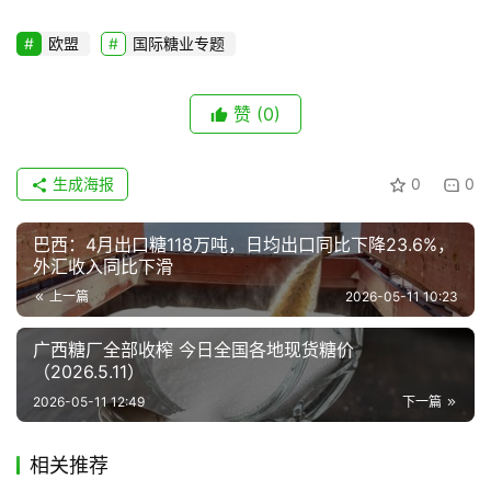
专
题
欧盟
国际糖业专题
赞
(0)
地
区
频
生成海报
0
0
道
巴西：4月出口糖118万吨，日均出口同比下降23.6%，
外汇收入同比下滑
产
上一篇
2026-05-11 10:23
业
链
广西糖厂全部收榨 今日全国各地现货糖价
（2026.5.11）
2026-05-11 12:49
下一篇
产
销
相关推荐
储