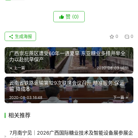
赞
(0)
生成海报
0
0
广西崇左蔗区遭受60年一遇夏旱 东亚糖业多措并举全
力以赴抗旱保产
上一篇
2020-08-03 16:11
云南省铁路运输第129次联席会议召开 精准服务 保运
输 降成本
2020-08-03 16:48
下一篇
相关推荐
7月南宁见｜2026广西国际糖业技术及智能设备展参展企