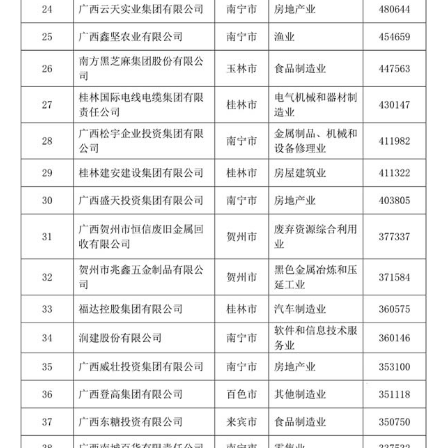
首
页
云
糖
网
公
众
号