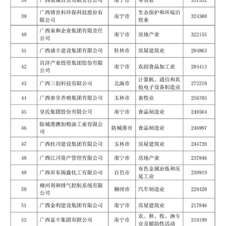
现
货
报
价
专
题
地
区
频
道