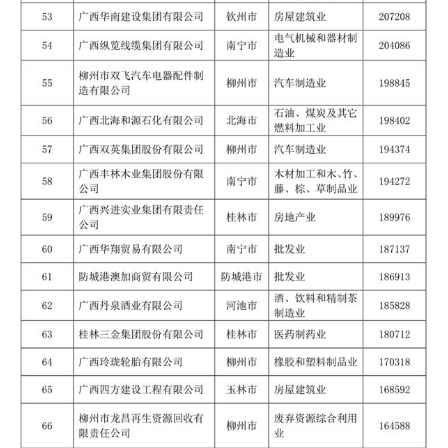
产
业
链
产
销
储
运