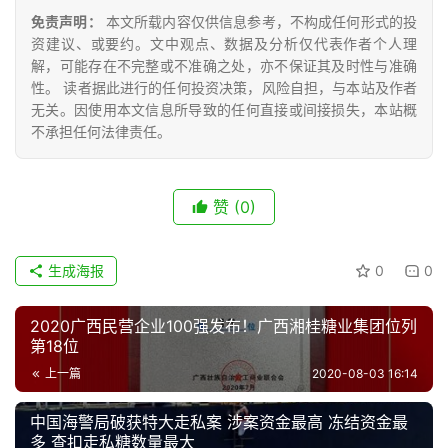
免责声明：
本文所载内容仅供信息参考，不构成任何形式的投
资建议、或要约。文中观点、数据及分析仅代表作者个人理
专
解，可能存在不完整或不准确之处，亦不保证其及时性与准确
题
性。 读者据此进行的任何投资决策，风险自担，与本站及作者
无关。因使用本文信息所导致的任何直接或间接损失，本站概
不承担任何法律责任。
地
区
频
赞
(0)
道
生成海报
0
0
产
2020广西民营企业100强发布！广西湘桂糖业集团位列
业
第18位
链
上一篇
2020-08-03 16:14
中国海警局破获特大走私案 涉案资金最高 冻结资金最
产
多 查扣走私糖数量最大