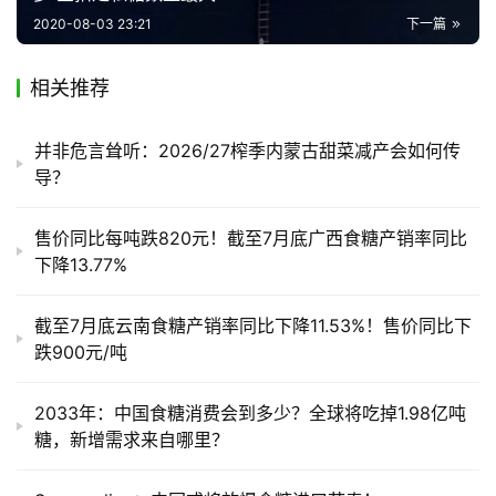
销
2020-08-03 23:21
下一篇
储
运
相关推荐
并非危言耸听：2026/27榨季内蒙古甜菜减产会如何传
导？
售价同比每吨跌820元！截至7月底广西食糖产销率同比
下降13.77%
截至7月底云南食糖产销率同比下降11.53%！售价同比下
跌900元/吨
2033年：中国食糖消费会到多少？全球将吃掉1.98亿吨
糖，新增需求来自哪里？