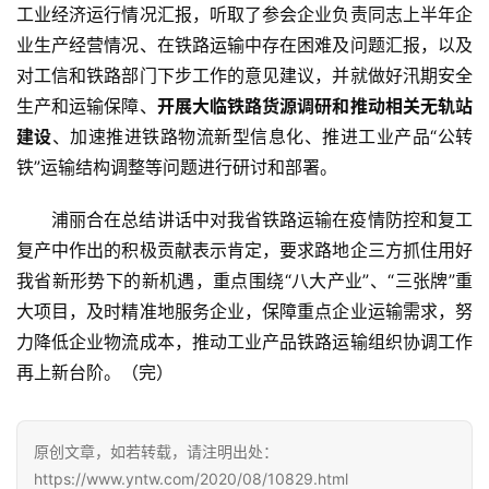
工业经济运行情况汇报，听取了参会企业负责同志上半年企
业生产经营情况、在铁路运输中存在困难及问题汇报，以及
首
对工信和铁路部门下步工作的意见建议，并就做好汛期安全
页
生产和运输保障、
开展大临铁路货源调研和推动相关无轨站
建设
、加速推进铁路物流新型信息化、推进工业产品“公转
云
铁”运输结构调整等问题进行研讨和部署。
糖
网
浦丽合在总结讲话中对我省铁路运输在疫情防控和复工
公
复产中作出的积极贡献表示肯定，要求路地企三方抓住用好
众
我省新形势下的新机遇，重点围绕“八大产业”、“三张牌”重
号
大项目，及时精准地服务企业，保障重点企业运输需求，努
力降低企业物流成本，推动工业产品铁路运输组织协调工作
再上新台阶。（完）
现
货
报
原创文章，如若转载，请注明出处：
价
https://www.yntw.com/2020/08/10829.html