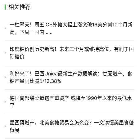
储
相关推荐
运
一柱擎天！周五ICE外糖大幅上涨突破16美分创10个月新
高，下周一国内……
印度糖价创历史新高！未来三个月或维持高位，有利于国
际糖价
利好来了！巴西Unica最新生产数据解读：甘蔗增产、食
糖产量同比减少12.38%
德国南部甜菜遭遇严重减产 或降至1990年以来的最低水
平
墨西哥增产，北美食糖贸易会怎么变？一文读懂美墨食糖
贸易