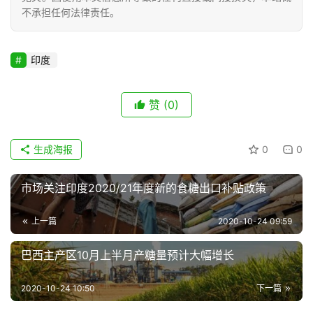
不承担任何法律责任。
专
题
印度
地
赞
(0)
区
频
道
生成海报
0
0
市场关注印度2020/21年度新的食糖出口补贴政策
产
业
上一篇
2020-10-24 09:59
链
巴西主产区10月上半月产糖量预计大幅增长
2020-10-24 10:50
下一篇
产
销