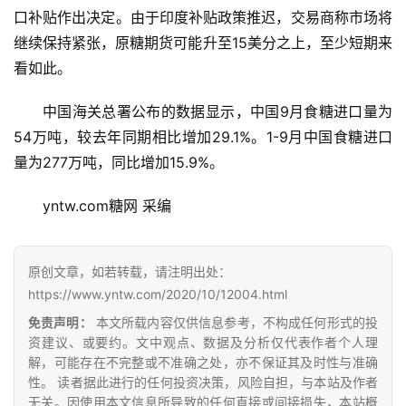
口补贴作出决定。由于印度补贴政策推迟，交易商称市场将
首
继续保持紧张，原糖期货可能升至15美分之上，至少短期来
页
看如此。
中国海关总署公布的数据显示，中国9月食糖进口量为
云
54万吨，较去年同期相比增加29.1%。1-9月中国食糖进口
糖
量为277万吨，同比增加15.9%。
网
公
yntw.com糖网 采编
众
号
原创文章，如若转载，请注明出处：
https://www.yntw.com/2020/10/12004.html
现
免责声明：
本文所载内容仅供信息参考，不构成任何形式的投
货
资建议、或要约。文中观点、数据及分析仅代表作者个人理
报
解，可能存在不完整或不准确之处，亦不保证其及时性与准确
价
性。 读者据此进行的任何投资决策，风险自担，与本站及作者
无关。因使用本文信息所导致的任何直接或间接损失，本站概