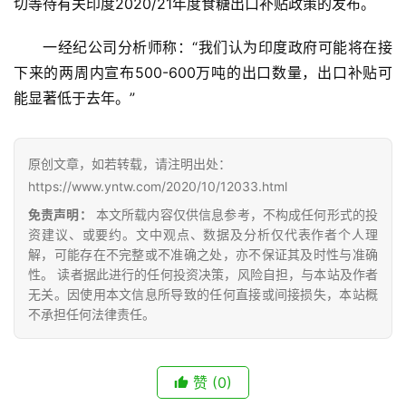
切等待有关印度2020/21年度食糖出口补贴政策的发布。
云
一经纪公司分析师称：“我们认为印度政府可能将在接
糖
下来的两周内宣布500-600万吨的出口数量，出口补贴可
网
能显著低于去年。”
公
众
号
原创文章，如若转载，请注明出处：
https://www.yntw.com/2020/10/12033.html
现
免责声明：
本文所载内容仅供信息参考，不构成任何形式的投
货
资建议、或要约。文中观点、数据及分析仅代表作者个人理
解，可能存在不完整或不准确之处，亦不保证其及时性与准确
报
性。 读者据此进行的任何投资决策，风险自担，与本站及作者
价
无关。因使用本文信息所导致的任何直接或间接损失，本站概
不承担任何法律责任。
专
题
赞
(0)