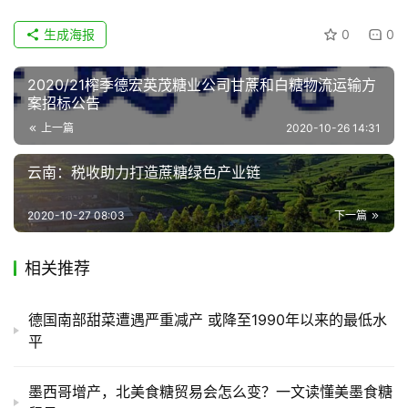
生成海报
0
0
地
区
频
2020/21榨季德宏英茂糖业公司甘蔗和白糖物流运输方
案招标公告
道
上一篇
2020-10-26 14:31
云南：税收助力打造蔗糖绿色产业链
产
业
2020-10-27 08:03
下一篇
链
相关推荐
产
销
德国南部甜菜遭遇严重减产 或降至1990年以来的最低水
储
平
运
墨西哥增产，北美食糖贸易会怎么变？一文读懂美墨食糖