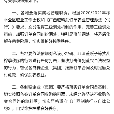
有关事项通知如下。
一、各地要落实属地管理职责，根据2020/2021年榨
季全区糖业工作会议和《广西糖料蔗订单农业管理办法（试
行）》要求，充分发挥三级调处机制的作用，完善三级调处
措施，加强订单合同纠纷调处，特别是事前调处，将矛盾化
解在萌芽阶段，切实维护好榨季秩序。
二、各地要依法依规对私设小地磅、非法蔗贩子等扰乱
榨季秩序的行为进行严厉打击；坚决打击侵犯蔗农合法权益
的行为；督促各制糖企业（集团）按照订单合同及时足额兑
付蔗款，确保蔗农权益。
三、各制糖企业（集团）要严格落实订单合同备案制，
切实按照备案订单合同收购糖料蔗，未经允许坚决不收购备
案合同外的糖料蔗；切实严格遵守《广西制糖行业自律公
约》，自觉维护榨季良好秩序。