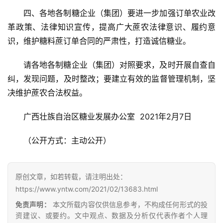
首
四、各地各制糖企业（集团）要进一步加强订单农业改
页
革政策、法律知识宣传，提高广大蔗农法律意识、履约意
识，维护糖料蔗订单合同的严肃性，打造诚信糖业。
云
请各地各制糖企业（集团）对照要求，及时开展自查自
糖
纠，发现问题，及时整改；要建立有效的监督管理机制，坚
网
决维护蔗农合法权益。
公
众
广西壮族自治区糖业发展办公室  2021年2月7日
号
（公开方式：主动公开）
现
货
原创文章，如若转载，请注明出处：
报
https://www.yntw.com/2021/02/13683.html
价
免责声明：
本文所载内容仅供信息参考，不构成任何形式的投
资建议、或要约。文中观点、数据及分析仅代表作者个人理