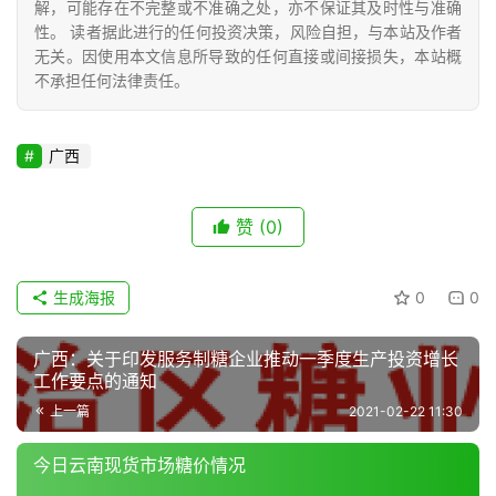
解，可能存在不完整或不准确之处，亦不保证其及时性与准确
专
性。 读者据此进行的任何投资决策，风险自担，与本站及作者
无关。因使用本文信息所导致的任何直接或间接损失，本站概
题
不承担任何法律责任。
地
广西
区
频
道
赞
(0)
生成海报
0
0
产
业
广西：关于印发服务制糖企业推动一季度生产投资增长
链
工作要点的通知
上一篇
2021-02-22 11:30
产
今日云南现货市场糖价情况
销