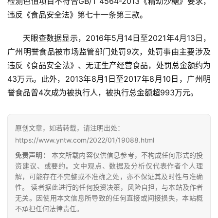
检测色值项目不符合GB/T 4564-2013《精幼沙糖》要求，
违反《食品安全法》第七十一条第三款。
地
天眼查数据显示，2016年5月14日至2021年4月13日，
区
广州明誉食品被市场监管部门处罚9次，处罚事由主要涉及
频
道
违反《食品安全法》、无证生产经营食品，处罚总金额约为
43万元。此外，2013年8月1日至2017年8月10日，广州明
誉食品曾4次成为被执行人，被执行总金额超993万元。
产
业
链
原创文章，如若转载，请注明出处：
https://www.yntw.com/2022/01/19088.html
免责声明：
本文所载内容仅供信息参考，不构成任何形式的投
产
资建议、或要约。文中观点、数据及分析仅代表作者个人理
销
解，可能存在不完整或不准确之处，亦不保证其及时性与准确
储
性。 读者据此进行的任何投资决策，风险自担，与本站及作者
无关。因使用本文信息所导致的任何直接或间接损失，本站概
运
不承担任何法律责任。