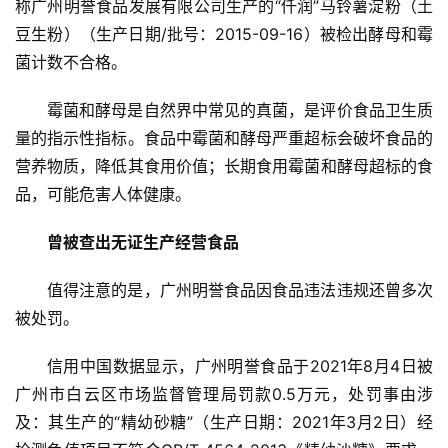
称广州明誉食品发展有限公司生产的“仟润”马铃薯淀粉（土
豆生粉）（生产日期/批号：2015-09-16）被检出酵母和霉
云
菌计数不合格。
糖
网
霉菌和酵母是自然界中常见的真菌，是评价食品卫生质
公
量的指示性指标。食品中霉菌和酵母严重超标会破坏食品的
众
营养物质，降低其食用价值；长期食用霉菌和酵母超标的食
号
品，可能危害人体健康。
曾被查出无证生产经营食品
现
货
值得注意的是，广州明誉食品因食品违法违规还曾多次
报
被处罚。
价
信用中国数据显示，广州明誉食品于2021年8月4日被
广州市白云区市场监督管理局罚款0.5万元，处罚事由涉
专
及：其生产的“精幼砂糖”（生产日期：2021年3月2日）经
题