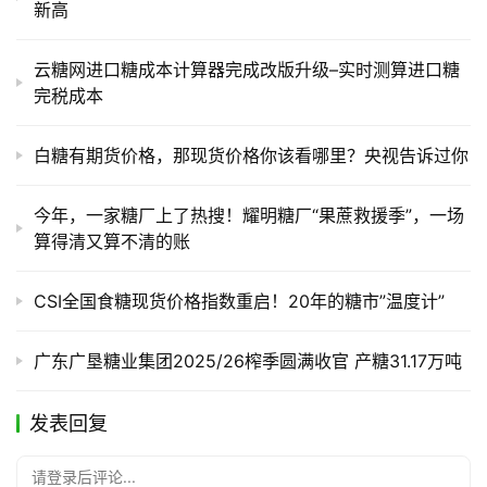
新高
云糖网进口糖成本计算器完成改版升级–实时测算进口糖
完税成本
白糖有期货价格，那现货价格你该看哪里？央视告诉过你
今年，一家糖厂上了热搜！耀明糖厂“果蔗救援季”，一场
算得清又算不清的账
CSI全国食糖现货价格指数重启！20年的糖市”温度计”
广东广垦糖业集团2025/26榨季圆满收官 产糖31.17万吨
发表回复
请登录后评论...