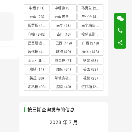
中粮
(111)
中糖协
(37)
乌克兰
(20)
云南
(23)
云南农垦
(17)
产业链
(42)
俄罗斯
(43)
南华
(28)
南宁糖业
(81)
印度
(345)
古巴
(16)
哈萨克斯坦
(19)
巴基斯坦
(14)
巴西
(419)
广西
(348)
替代糖
(48)
欧盟
(40)
泰国
(143)
澳大利亚
(16)
甜菜糖
(71)
糖浆
(53)
糖精
(14)
缅甸
(64)
美国
(53)
英茂
(86)
草地贪夜蛾
(14)
视频
(23)
走私糖
(98)
越南
(49)
进口糖
(236)
按日期查询发布的信息
2023 年 7 月