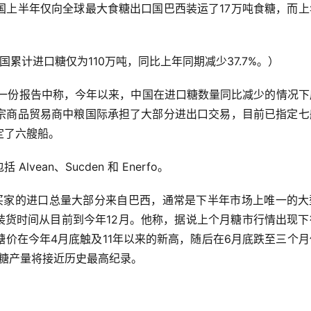
国上半年仅向全球最大食糖出口国巴西装运了17万吨食糖，而上
份中国累计进口糖仅为110万吨，同比上年同期减少37.7%。）
发布的一份报告中称，今年以来，中国在进口糖数量同比减少的情况
宗商品贸易商中粮国际承担了大部分进出口交易，目前已指定七
定了六艘船。
ean、Sucden 和 Enerfo。
 称，中国买家的进口总量大部分来自巴西，通常是下半年市场上唯一的
装货时间从目前到今年12月。他称，据说上个月糖市行情出现下
价在今年4月底触及11年以来的新高，随后在6月底跌至三个月
糖期糖产量将接近历史最高纪录。