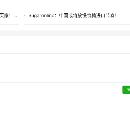
2026年上半年巴西糖都卖给谁？中国并非最大买家！六个主要目的地第一名你猜不到
Sugaronline：中国或将放慢食糖进口节奏！