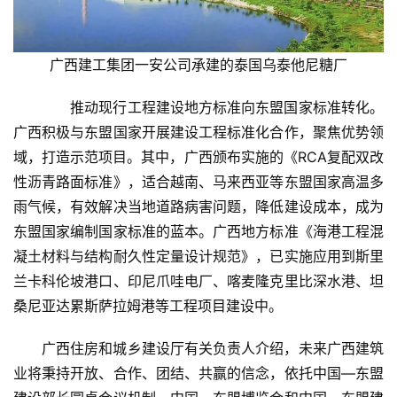
广西建工集团一安公司承建的泰国乌泰他尼糖厂
　　推动现行工程建设地方标准向东盟国家标准转化。
广西积极与东盟国家开展建设工程标准化合作，聚焦优势领
首
域，打造示范项目。其中，广西颁布实施的《RCA复配双改
页
性沥青路面标准》，适合越南、马来西亚等东盟国家高温多
雨气候，有效解决当地道路病害问题，降低建设成本，成为
东盟国家编制国家标准的蓝本。广西地方标准《海港工程混
云
凝土材料与结构耐久性定量设计规范》，已实施应用到斯里
糖
兰卡科伦坡港口、印尼爪哇电厂、喀麦隆克里比深水港、坦
网
桑尼亚达累斯萨拉姆港等工程项目建设中。
公
众
广西住房和城乡建设厅有关负责人介绍，未来广西建筑
号
业将秉持开放、合作、团结、共赢的信念，依托中国—东盟