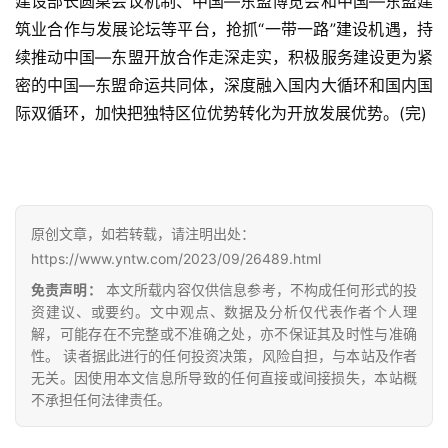
建设部长圆桌会议机制、中国—东盟博览会和中国—东盟建
筑业合作与发展论坛等平台，抢抓“一带一路”建设机遇，持
现
货
续推动中国—东盟开放合作走深走实，积极服务建设更为紧
报
密的中国—东盟命运共同体，深度融入国内大循环和国内国
价
际双循环，加快把独特区位优势转化为开放发展优势。(完)
专
题
原创文章，如若转载，请注明出处：
https://www.yntw.com/2023/09/26489.html
地
免责声明：
本文所载内容仅供信息参考，不构成任何形式的投
区
资建议、或要约。文中观点、数据及分析仅代表作者个人理
频
解，可能存在不完整或不准确之处，亦不保证其及时性与准确
道
性。 读者据此进行的任何投资决策，风险自担，与本站及作者
无关。因使用本文信息所导致的任何直接或间接损失，本站概
不承担任何法律责任。
产