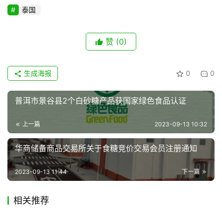
业
泰国
链
赞
(0)
产
销
生成海报
0
0
储
运
普洱市景谷县2个白砂糖产品获国家绿色食品认证
上一篇
2023-09-13 10:32
华商储备商品交易所关于食糖竞价交易会员注册通知
2023-09-13 11:44
下一篇
相关推荐